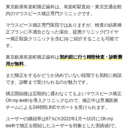
東京銀座有楽町矯正歯科は、有楽町駅直結・東京交通会館
内のマウスピース矯正専門クリニックです。
マウスピース矯正専門医院ではありますが、検査の結果矯
正プランに不適合となった場合、提携クリニック(ワイヤ
ー矯正取扱クリニックを含む)をご紹介することも可能で
す。
東京銀座有楽町矯正歯科は
契約前に行う精密検査・診断費
用が無料
。
まだ矯正をするかどうか決めていない段階でも気軽に相談
でき、診断まで受けられるのが魅力です。
矯正開始後は定期的に通わなくてもよいマウスピース矯正
Oh my teethを導入クリニックなので、矯正中は専属医療
チームによる24時間LINEサポートを受けられます。
ユーザーの継続率は97％(※2022年1月〜10月にOh my
teethで矯正を開始したユーザーを対象とした実績値)で、