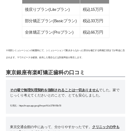
後戻りプラン(Liteプラン)
税込15万円
部分矯正プラン(Basicプラン)
税込33万円
全体矯正プラン(Proプラン)
税込66万円
※初回シミュレーションの範囲内にて、シミュレーションで動ききらなかった部分を修正する再矯正1回までが料金に含
まれます。マウスピースを破損、紛失した場合などは別途料金が発生します。
東京銀座有楽町矯正歯科の口コミ
その場で無理矢理契約を強制されることは一切ありません
でした。家で
じっくり考えてくださいとのことで、とても安心しました。
引用元：https://maps.app.goo.gl/hmpsrNUv379VVBn78
東京交通会館の中にあって、分かりやすかったです。
クリニックの中も