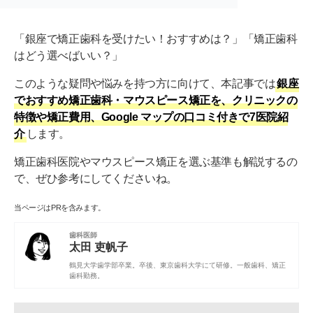
「銀座で矯正歯科を受けたい！おすすめは？」「矯正歯科
はどう選べばいい？」
このような疑問や悩みを持つ方に向けて、本記事では
銀座
でおすすめ矯正歯科・マウスピース矯正を、クリニックの
特徴や矯正費用、Google マップの口コミ付きで7医院紹
介
します。
矯正歯科医院やマウスピース矯正を選ぶ基準も解説するの
で、ぜひ参考にしてくださいね。
当ページはPRを含みます。
歯科医師
太田 吏帆子
鶴見大学歯学部
卒業。卒後、
東京歯科大学
にて研修。一般歯科、矯正
歯科勤務。