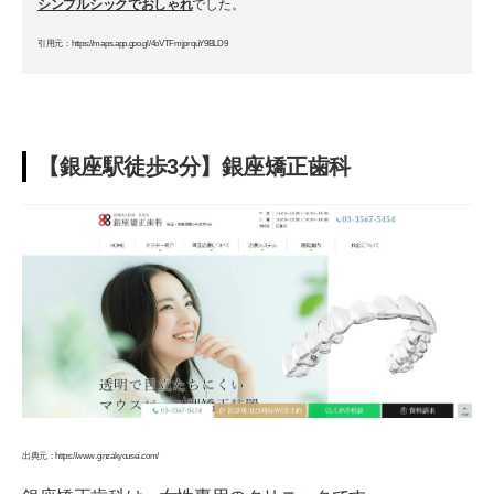
シンプルシックでおしゃれ
でした。
引用元：https://maps.app.goo.gl/4oVTFmjprquY9BLD9
【銀座駅徒歩3分】銀座矯正歯科
出典元：https://www.ginzakyousei.com/