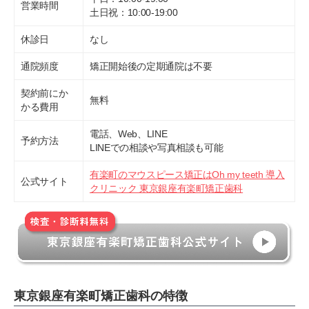
営業時間
土日祝：10:00-19:00
休診日
なし
通院頻度
矯正開始後の定期通院は不要
契約前にか
無料
かる費用
電話、Web、LINE
予約方法
LINEでの相談や写真相談も可能
有楽町のマウスピース矯正はOh my teeth 導入
公式サイト
クリニック 東京銀座有楽町矯正歯科
東京銀座有楽町矯正歯科の特徴