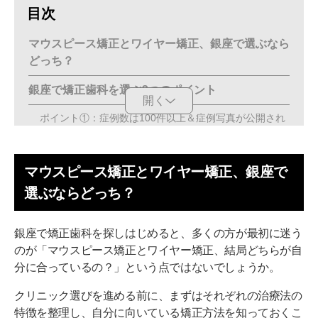
目次
マウスピース矯正とワイヤー矯正、銀座で選ぶなら
どっち？
銀座で矯正歯科を選ぶ3つのポイント
開く
ポイント①：症例数は100件以上＆症例写真が公開され
ている
ポイント②：治療費の総額が事前にわかる
マウスピース矯正とワイヤー矯正、銀座で
ポイント③：2件以上のクリニックを比較する
選ぶならどっち？
銀座の矯正歯科おすすめ7医院
銀座で矯正歯科を探しはじめると、多くの方が最初に迷う
【銀座駅徒歩3分】東京銀座有楽町矯正歯科
のが「マウスピース矯正とワイヤー矯正、結局どちらが自
分に合っているの？」という点ではないでしょうか。
【銀座駅徒歩3分】銀座矯正歯科
クリニック選びを進める前に、まずはそれぞれの治療法の
【銀座駅徒歩2分】ユニゾン矯正歯科 銀座6丁目
特徴を整理し、自分に向いている矯正方法を知っておくこ