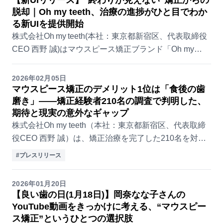
【新UIリリース】“終わりが見えない”矯正からの
脱却｜Oh my teeth、治療の進捗がひと目でわか
る新UIを提供開始
株式会社Oh my teeth(本社：東京都新宿区、代表取締役
CEO 西野 誠)はマウスピース矯正ブランド「Oh my
teeth」のユーザー専用管理画面において、継続の習慣
化をサポートする新UIをリ...
2026年02月05日
マウスピース矯正のデメリット1位は「食後の歯
磨き」——矯正経験者210名の調査で判明した、
期待と現実の意外なギャップ
株式会社Oh my teeth（本社：東京都新宿区、代表取締
役CEO 西野 誠）は、矯正治療を完了した210名を対象
に実施した調査により、マウスピース矯正のリアルな負
#プレスリリース
担が明らかになりました。 多くのユ...
2026年01月20日
【良い歯の日(1月18日)】岡奈なな子さんの
YouTube動画をきっかけに考える、“マウスピー
ス矯正”というひとつの選択肢