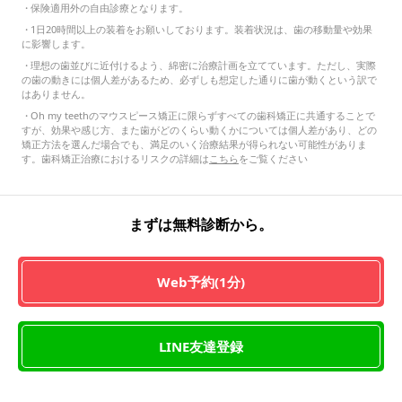
・
保険適用外の自由診療となります。
・
1日20時間以上の装着をお願いしております。装着状況は、歯の移動量や効果
に影響します。
・
理想の歯並びに近付けるよう、綿密に治療計画を立てています。ただし、実際
の歯の動きには個人差があるため、必ずしも想定した通りに歯が動くという訳で
はありません。
・
Oh my teethのマウスピース矯正に限らずすべての歯科矯正に共通することで
すが、効果や感じ方、また歯がどのくらい動くかについては個人差があり、どの
矯正方法を選んだ場合でも、満足のいく治療結果が得られない可能性がありま
す。歯科矯正治療におけるリスクの詳細は
こちら
をご覧ください
まずは無料診断から。
Web予約(1分)
LINE友達登録