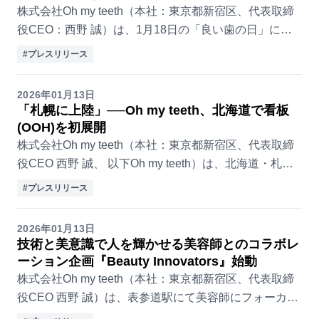
株式会社Oh my teeth（本社：東京都新宿区、代表取締
役CEO：西野 誠）は、1月18日の「良い歯の日」に合
わせ本日公開された岡奈なな子さんのYouTube動画を通
#プレスリリース
じ、歯並びに悩みを持つ方が「マ...
2026年01月13日
「札幌に上陸」──Oh my teeth、北海道で看板
(OOH)を初展開
株式会社Oh my teeth（本社：東京都新宿区、代表取締
役CEO 西野 誠、 以下Oh my teeth）は、北海道・札幌
市内に大型OOH（看板）を掲出しました。本取り組み
#プレスリリース
は、Oh my teet...
2026年01月13日
技術と美意識で人を輝かせる美容師とのコラボレ
ーション企画『Beauty Innovators』始動
株式会社Oh my teeth（本社：東京都新宿区、代表取締
役CEO 西野 誠）は、表参道駅にて美容師にフォーカス
した大型OOH企画『Beauty Innovators』を公開しまし