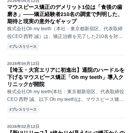
2026年04月12日
マウスピース矯正のデメリット1位は「食後の歯
磨き」——矯正経験者210名の調査で判明した、
期待と現実の意外なギャップ
株式会社Oh my teeth（本社：東京都新宿区、代表取締
役CEO 西野 誠）は、矯正治療を完了した210名を対象
に実施した調査により、マウスピース矯正のリアルな負
#プレスリリース
担が明らかになりました。 多くのユ...
2026年04月12日
【埼玉・大宮エリアに初進出】通院のハードルを
下げるマウスピース矯正「Oh my teeth」導入ク
リニックが開院
株式会社Oh my teeth(本社：東京都新宿区、代表取締役
CEO 西野 誠、以下 Oh my teeth)は、マウスピース矯正
「Oh my teeth(オーマイティース)」を導入する提携クリ
#プレスリリース
ニック...
2026年02月12日