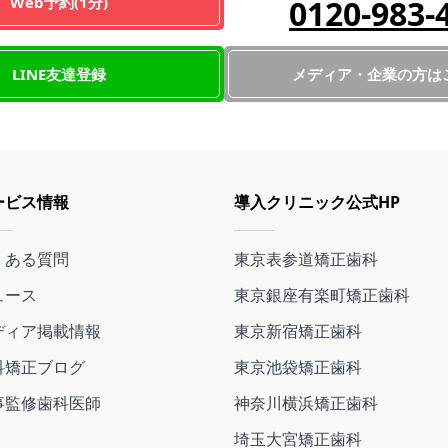
Web予約(1分)
0120-983-
LINE友達登録
メディア・企業の方は
ービス情報
導入クリニック公式HP
くある質問
東京表参道矯正歯科
ュース
東京銀座有楽町矯正歯科
ディア掲載情報
東京新宿矯正歯科
科矯正ブログ
東京池袋矯正歯科
事監修歯科医師
神奈川横浜矯正歯科
埼玉大宮矯正歯科