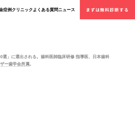
金
症例
クリニック
よくある質問
ニュース
まずは無料診断する
100選」に選出される。歯科医師臨床研修 指導医、日本歯科
ザー歯学会所属
。