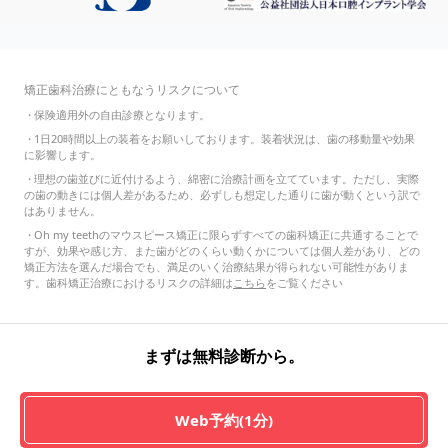
矯正歯科治療にともなうリスクについて
・
保険適用外の自由診療となります。
・
1日20時間以上の装着をお願いしております。装着状況は、歯の移動量や効果
に影響します。
・
理想の歯並びに近付けるよう、綿密に治療計画を立てています。ただし、実際
の歯の動きには個人差があるため、必ずしも想定した通りに歯が動くという訳で
はありません。
・
Oh my teethのマウスピース矯正に限らずすべての歯科矯正に共通することで
すが、効果や感じ方、また歯がどのくらい動くかについては個人差があり、どの
矯正方法を選んだ場合でも、満足のいく治療結果が得られない可能性がありま
す。歯科矯正治療におけるリスクの詳細は
こちら
をご覧ください
まずは無料診断から。
Web予約(1分)