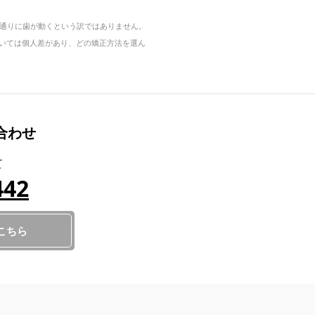
通りに歯が動くという訳ではありません。
については個人差があり、どの矯正方法を選ん
合わせ
て
442
こちら