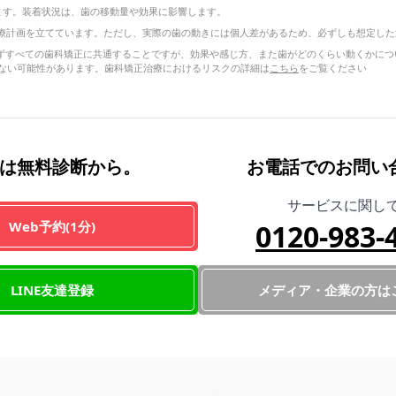
ります。装着状況は、歯の移動量や効果に影響します。
療計画を立てています。ただし、実際の歯の動きには個人差があるため、必ずしも想定した
正に限らずすべての歯科矯正に共通することですが、効果や感じ方、また歯がどのくらい動くか
ない可能性があります。歯科矯正治療におけるリスクの詳細は
こちら
をご覧ください
は無料診断から。
お電話でのお問い
サービスに関し
Web予約(1分)
0120-983-
LINE友達登録
メディア・企業の方は