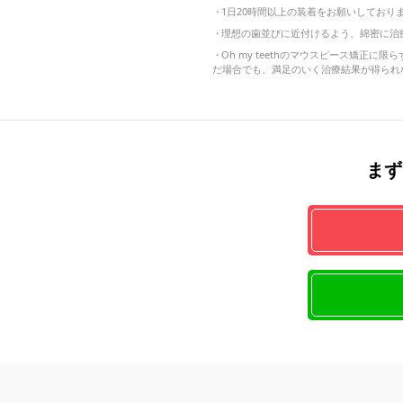
・
1日20時間以上の装着をお願いしてお
・
理想の歯並びに近付けるよう、綿密に治
・
Oh my teethのマウスピース矯
だ場合でも、満足のいく治療結果が得られ
まず