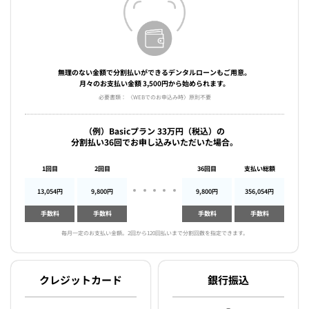
無理のない金額で分割払いができるデンタルローンもご用意。
月々のお支払い金額 3,500円から始められます。
必要書類： 〈WEBでのお申込み時〉原則不要
（例）Basicプラン 33万円（税込）の
分割払い36回でお申し込みいただいた場合。
1回目
2回目
36回目
支払い総額
13,054円
9,800円
9,800円
356,054円
手数料
手数料
手数料
手数料
毎月一定のお支払い金額。2回から120回払いまで分割回数を指定できます。
クレジットカード
銀行振込