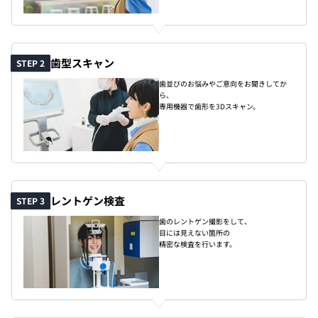
歯型スキャン
STEP 2
歯並びのお悩みやご意向をお聞きしてか
ら、
専用機器で歯形を3Dスキャン。
レントゲン検査
STEP 3
歯のレントゲン撮影をして、
目には見えない箇所の
精密な検査を行います。