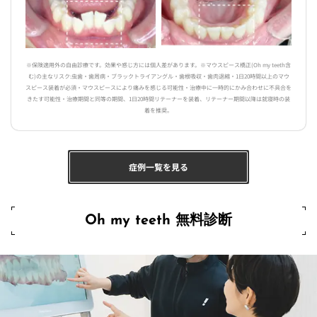
※保険適用外の自由診療です。効果や感じ方には個人差があります。※マウスピース橋正(Oh my teeth含
む)の主なリスク:虫歯・歯周病・ブラックトライアングル・歯根吸収・歯肉退縮・1日20時間以上のマウ
スピース装着が必須・マウスピースにより痛みを感じる可能性・治療中に一時的にかみ合わせに不具合を
きたす可能性・治療期間と同等の期間、1日20時間リテーナーを装着、リテーナー期間以降は就寝時の装
着を推奨。
症例一覧を見る
Oh my teeth 無料診断