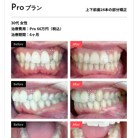
Pro
プラン
上下前歯24本の部分矯正
30代 女性
治療費用：Pro 66万円（税込）
治療期間：6ヶ月
Before
After
Before
After
Before
After