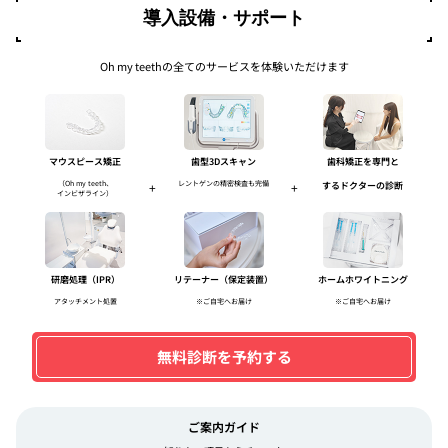
導入設備・サポート
Oh my teethの全てのサービスを体験いただけます
マウスピース矯正
歯型3Dスキャン
歯科矯正を専門と
（Oh my teeth、
レントゲンの精密検査も完備
+
+
するドクターの診断
インビザライン）
研磨処理（IPR）
リテーナー（保定装置）
ホームホワイトニング
アタッチメント処置
※ご自宅へお届け
※ご自宅へお届け
無料診断を予約する
ご案内ガイド