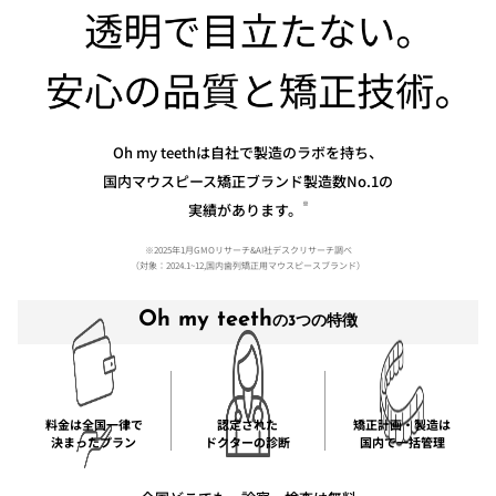
Oh my teethは自社で製造のラボを持ち、
国内マウスピース矯正ブランド製造数No.1の
※
実績があります。
※2025年1月GMOリサーチ&AI社デスクリサーチ調べ
（対象：2024.1~12,国内歯列矯正用マウスピースブランド）
Oh my teeth
の3つの特徴
料金は全国一律で
認定された
矯正計画・製造は
決まったプラン
ドクターの診断
国内で一括管理