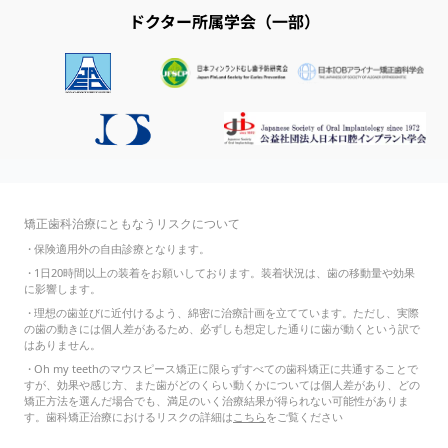
ドクター所属学会（一部）
矯正歯科治療にともなうリスクについて
・
保険適用外の自由診療となります。
・
1日20時間以上の装着をお願いしております。装着状況は、歯の移動量や効果
に影響します。
・
理想の歯並びに近付けるよう、綿密に治療計画を立てています。ただし、実際
の歯の動きには個人差があるため、必ずしも想定した通りに歯が動くという訳で
はありません。
・
Oh my teethのマウスピース矯正に限らずすべての歯科矯正に共通することで
すが、効果や感じ方、また歯がどのくらい動くかについては個人差があり、どの
矯正方法を選んだ場合でも、満足のいく治療結果が得られない可能性がありま
す。歯科矯正治療におけるリスクの詳細は
こちら
をご覧ください