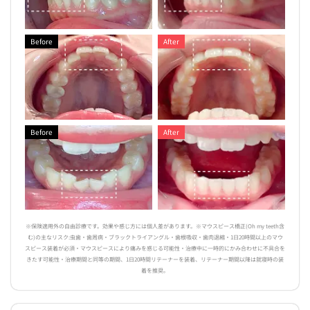
Before
After
Before
After
※保険適用外の自由診療です。効果や感じ方には個人差があります。※マウスピース橋正(Oh my teeth含
む)の主なリスク:虫歯・歯周病・ブラックトライアングル・歯根吸収・歯肉退縮・1日20時間以上のマウ
スピース装着が必須・マウスピースにより痛みを感じる可能性・治療中に一時的にかみ合わせに不具合を
きたす可能性・治療期間と同等の期間、1日20時間リテーナーを装着、リテーナー期間以降は就寝時の装
着を推奨。