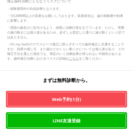
矯正歯科治療にともなうリスクについて
・
保険適用外の自由診療となります。
・
1日20時間以上の装着をお願いしております。装着状況は、歯の移動量や効果
に影響します。
・
理想の歯並びに近付けるよう、綿密に治療計画を立てています。ただし、実際
の歯の動きには個人差があるため、必ずしも想定した通りに歯が動くという訳で
はありません。
・
Oh my teethのマウスピース矯正に限らずすべての歯科矯正に共通することで
すが、効果や感じ方、また歯がどのくらい動くかについては個人差があり、どの
矯正方法を選んだ場合でも、満足のいく治療結果が得られない可能性がありま
す。歯科矯正治療におけるリスクの詳細は
こちら
をご覧ください
まずは無料診断から。
Web予約(1分)
LINE友達登録