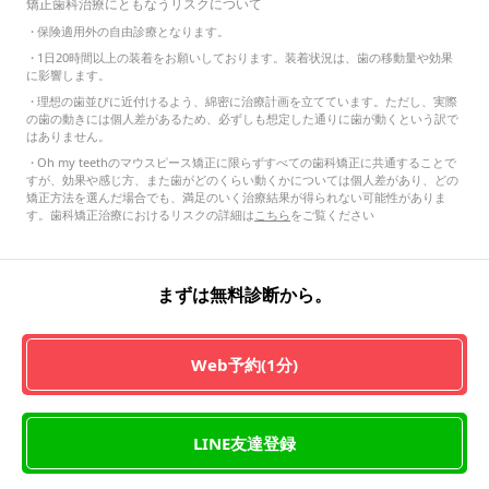
矯正歯科治療にともなうリスクについて
・
保険適用外の自由診療となります。
・
1日20時間以上の装着をお願いしております。装着状況は、歯の移動量や効果
に影響します。
・
理想の歯並びに近付けるよう、綿密に治療計画を立てています。ただし、実際
の歯の動きには個人差があるため、必ずしも想定した通りに歯が動くという訳で
はありません。
・
Oh my teethのマウスピース矯正に限らずすべての歯科矯正に共通することで
すが、効果や感じ方、また歯がどのくらい動くかについては個人差があり、どの
矯正方法を選んだ場合でも、満足のいく治療結果が得られない可能性がありま
す。歯科矯正治療におけるリスクの詳細は
こちら
をご覧ください
まずは無料診断から。
Web予約(1分)
LINE友達登録