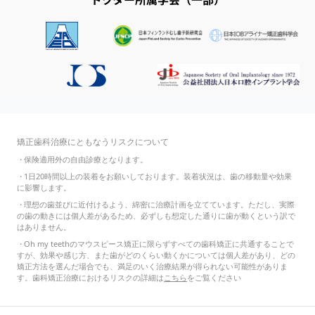
矯正歯科治療にともなうリスクについて
・
保険適用外の自由診療となります。
・
1日20時間以上の装着をお願いしております。装着状況は、歯の移動量や効果
に影響します。
・
理想の歯並びに近付けるよう、綿密に治療計画を立てています。ただし、実際
の歯の動きには個人差があるため、必ずしも想定した通りに歯が動くという訳で
はありません。
・
Oh my teethのマウスピース矯正に限らずすべての歯科矯正に共通することで
すが、効果や感じ方、また歯がどのくらい動くかについては個人差があり、どの
矯正方法を選んだ場合でも、満足のいく治療結果が得られない可能性がありま
す。歯科矯正治療におけるリスクの詳細は
こちら
をご覧ください