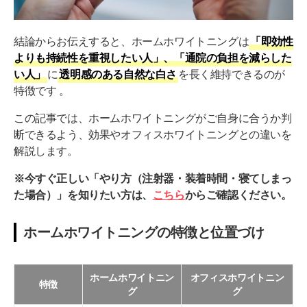
正しい手順【7ステップ】
結論からお伝えすると、ホームホワイトニングは
「即効性
適切なジェルの量と入れすぎの注意点
よりも持続性を重視したい人」、「通院の負担を減らした
装着したまま寝てしまったら影響はある？
い人」
に
透明感のある自然な白さ
を長く維持できるのが
特徴です 。
ホームホワイトニングの注意点と対処法
この記事では、ホームホワイトニングがご自身に合うか判
知覚過敏が起きたらどうする？症状の理由と対処法
断できるよう、効果やオフィスホワイトニングとの違いを
ホワイトニング後に食事制限が必要な理由と避けるべき
解説します。
もの
※今すぐ正しい「やり方（注射器・装着時間・寝てしまっ
効果が出にくい歯やホワイトニングを避けるべき人
た場合）」を知りたい方は、
こちら
からご確認ください。
あなたの理想の白さへ。Oh my teeth ホワイトニン
ホームホワイトニングの特徴と位置づけ
グ
Oh my teeth ホームホワイトニングの特徴
ホームホワイトニン
オフィスホワイトニン
特徴
Oh my teeth オフィスホワイトニングの特徴
グ
グ