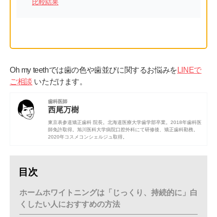
比較結果
Oh my teethでは歯の色や歯並びに関するお悩みを
LINEで
ご相談
いただけます。
歯科医師
西尾万樹
東京表参道矯正歯科 院長。
北海道医療大学歯学部
卒業。2018年歯科医
師免許取得。
旭川医科大学病院口腔外科
にて研修後、矯正歯科勤務。
2020年コスメコンシェルジュ取得。
目次
ホームホワイトニングは「じっくり、持続的に」白
くしたい人におすすめの方法