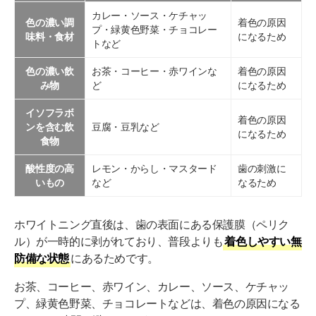
カレー・ソース・ケチャッ
色の濃い調
着色の原因
プ・緑黄色野菜・チョコレー
味料・食材
になるため
トなど
色の濃い飲
お茶・コーヒー・赤ワインな
着色の原因
み物
ど
になるため
イソフラボ
着色の原因
ンを含む飲
豆腐・豆乳など
になるため
食物
酸性度の高
レモン・からし・マスタード
歯の刺激に
いもの
など
なるため
ホワイトニング直後は、歯の表面にある保護膜（ペリク
ル）が一時的に剥がれており、普段よりも
着色しやすい無
防備な状態
にあるためです。
お茶、コーヒー、赤ワイン、カレー、ソース、ケチャッ
プ、緑黄色野菜、チョコレートなどは、着色の原因になる