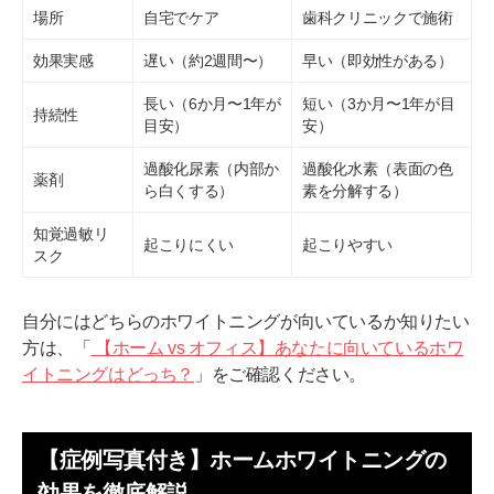
あなたの歯のお悩みを、まずは無料相談で解決しません
場所
自宅でケア
歯科クリニックで施術
か？
効果実感
遅い（約2週間〜）
早い（即効性がある）
長い（6か月〜1年が
短い（3か月〜1年が目
持続性
目安）
安）
過酸化尿素（内部か
過酸化水素（表面の色
薬剤
ら白くする）
素を分解する）
知覚過敏リ
起こりにくい
起こりやすい
スク
自分にはどちらのホワイトニングが向いているか知りたい
方は、「
【ホーム vs オフィス】あなたに向いているホワ
イトニングはどっち？
」をご確認ください。
【症例写真付き】ホームホワイトニングの
効果を徹底解説