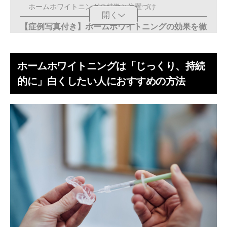
ホームホワイトニングの特徴と位置づけ
開く
【症例写真付き】ホームホワイトニングの効果を徹
底解説
白さを実感できるのは「2週間後」が目安
ホームホワイトニングは「じっくり、持続
どれくらい白くなる？目標達成までの期間
的に」白くしたい人におすすめの方法
効果の持続期間と色戻りの考え方
【ホーム vs オフィス】あなたに向いているホワイ
トニングはどっち？
ホームホワイトニングが向いている人
オフィスホワイトニングが向いている人
自分にぴったりの方法を知りたい方は
ホームホワイトニングの正しいやり方を7ステップ
で解説