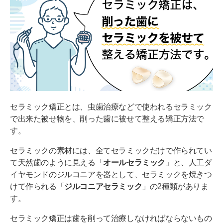
神経の治療や抜歯が必要になる可能性もある
虫歯や歯周病になるリスクが高まる
定期的なメンテナンスが必要
歯の向きが変わるとトラブルになりやすい
セラミック矯正の費用・値段目安
セラミック矯正の治療の流れ
セラミック矯正とは、虫歯治療などで使われるセラミック
で出来た被せ物を、削った歯に被せて整える矯正方法で
①初診・カウンセリング
す。
②検査
セラミックの素材には、全てセラミックだけで作られてい
③土台作り
て天然歯のように見える「
オールセラミック
」と、人工ダ
イヤモンドのジルコニアを器として、セラミックを焼きつ
④仮歯のセット
けて作られる「
ジルコニアセラミック
」の2種類がありま
⑤セラミッククラウンの型取り
す。
⑥セラミッククラウンのセット
セラミック矯正は歯を削って治療しなければならないもの