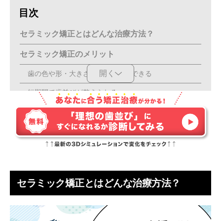
目次
セラミック矯正とはどんな治療方法？
セラミック矯正のメリット
開く
歯の色や形・大きさが思い通りにできる
短期間で歯並びが整えられる
金属アレルギーの心配がない
治療中の痛みがほとんどない
治療中の見た目が気にならない
保定装置を装着する必要がない
セラミック矯正とはどんな治療方法？
セラミック矯正のデメリット
歯を削らなければならない