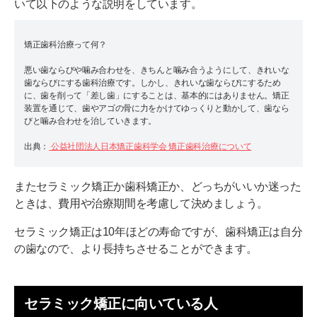
いて以下のような説明をしています。
矯正歯科治療って何？
悪い歯ならびや噛み合わせを、きちんと噛み合うようにして、きれいな
歯ならびにする歯科治療です。しかし、きれいな歯ならびにするため
に、歯を削って「差し歯」にすることは、基本的にはありません。矯正
装置を通じて、歯やアゴの骨に力をかけてゆっくりと動かして、歯なら
びと噛み合わせを治していきます。
出典：
公益社団法人日本矯正歯科学会 矯正歯科治療について
またセラミック矯正か歯科矯正か、どっちがいいか迷った
ときは、費用や治療期間を考慮して決めましょう。
セラミック矯正は10年ほどの寿命ですが、歯科矯正は自分
の歯なので、より長持ちさせることができます。
セラミック矯正に向いている人