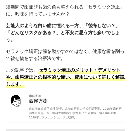
短期間で歯並びも歯の色も整えられる「セラミック矯正」
に、興味を持っていませんか？
芸能人のような白い歯に憧れる一方、「後悔しない？」
「どんなリスクがある？」と不安に思う方も多いでしょ
う。
セラミック矯正は歯を動かすのではなく、健康な歯を削っ
て被せ物をする治療法です。
この記事では、
セラミック矯正のメリット・デメリット
や、歯科矯正との根本的な違い、費用について詳しく解説
します。
歯科医師
西尾万樹
東京表参道矯正歯科 院長。
北海道医療大学歯学部
卒業。2018年歯科医
師免許取得。
旭川医科大学病院口腔外科
にて研修後、矯正歯科勤務。
2020年コスメコンシェルジュ取得。