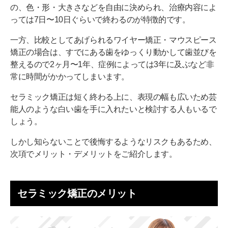
の、色・形・大きさなどを自由に決められ、治療内容によ
⑦定期検診
っては7日〜10日ぐらいで終わるのが特徴的です。
セラミック矯正でなおせる歯並び
一方、比較としてあげられるワイヤー矯正・マウスピース
矯正の場合は、すでにある歯をゆっくり動かして歯並びを
セラミック矯正と歯科矯正との違いは？どっちがい
整えるので2ヶ月〜1年、症例によっては3年に及ぶなど非
い？
常に時間がかかってしまいます。
セラミック矯正に向いている人
セラミック矯正は短く終わる上に、表現の幅も広いため芸
芸能人のような白い歯に憧れている人
能人のような白い歯を手に入れたいと検討する人もいるで
しょう。
歯の形・大きさにコンプレックスがある人
しかし知らないことで後悔するようなリスクもあるため、
短期間で見た目を整えたい人
次項でメリット・デメリットをご紹介します。
見た目を気にせずなおしたい人
セラミック矯正で使うセラミッククラウンの寿命を
セラミック矯正のメリット
縮める原因
歯ぎしり・食いしばりをしている