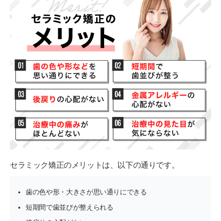
硬いものを好んで食べる
力強い歯磨きをしている
セラミック矯正で起こり得るリスクは？何がやば
い？
セラミック矯正を安全に受けるためのポイント4つ
①多くの症例を扱っている
②メリット・デメリットなどを丁寧に説明をしてくれる
③適切な治療方法を提案してくれる
④噛み合わせも考慮してくれる
セラミック矯正のメリットは、以下の通りです。
セラミック矯正のリスクを理解しながら検討しよう
歯の色や形・大きさが思い通りにできる
短期間で歯並びが整えられる