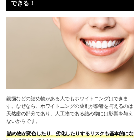
できる！
白くなった歯と詰め物に色の違いが生じる
審美性の高い詰め物への交換が必要になる可能性がある
銀歯を白い詰め物にする方法5選
①コンポジットレジン
②CAD/CAMインレー
③ダイレクトボンディング
④e-maxインレー
⑤ジルコニアインレー
銀歯などの詰め物がある人でもホワイトニングはできま
す。なぜなら、ホワイトニングの薬剤が影響を与えるのは
詰め物があっても白い歯を手に入れる方法はある！
天然歯の部分であり、人工物である詰め物には影響を与え
まずは相談してみよう
ないからです。
詰め物が変色したり、劣化したりするリスクも基本的にな