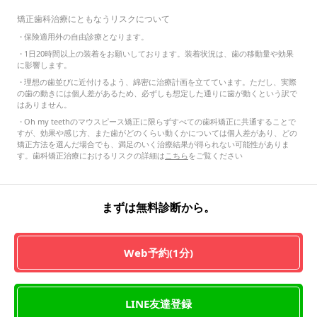
矯正歯科治療にともなうリスクについて
・
保険適用外の自由診療となります。
・
1日20時間以上の装着をお願いしております。装着状況は、歯の移動量や効果
に影響します。
・
理想の歯並びに近付けるよう、綿密に治療計画を立てています。ただし、実際
の歯の動きには個人差があるため、必ずしも想定した通りに歯が動くという訳で
はありません。
・
Oh my teethのマウスピース矯正に限らずすべての歯科矯正に共通することで
すが、効果や感じ方、また歯がどのくらい動くかについては個人差があり、どの
矯正方法を選んだ場合でも、満足のいく治療結果が得られない可能性がありま
す。歯科矯正治療におけるリスクの詳細は
こちら
をご覧ください
まずは無料診断から。
Web予約(1分)
LINE友達登録