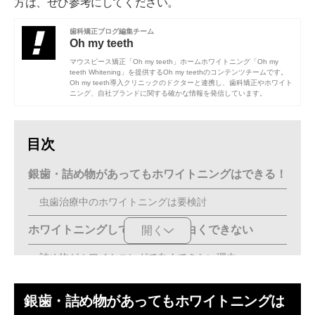
方は、ぜひ参考にしてください。
歯科矯正ブログ編集チーム
Oh my teeth
マウスピース矯正「Oh my teeth」ホームホワイトニング「Oh my
teeth Whitening」を提供するOh my teethのコンテンツチームです。
Oh my teeth導入クリニックのドクターと連携し、歯科矯正やホワイト
ニング、自社ブランドに関する確かな情報を発信しています。
目次
銀歯・詰め物があってもホワイトニングはできる！
虫歯治療中のホワイトニングは要検討
ホワイトニングしても詰め物は白くできない
開く
詰め物がホワイトニングで白くできない理由
表面に付着した着色汚れを落とすことは可能
銀歯・詰め物があってもホワイトニングは
詰め物の多い人がホワイトニングする際の注意点