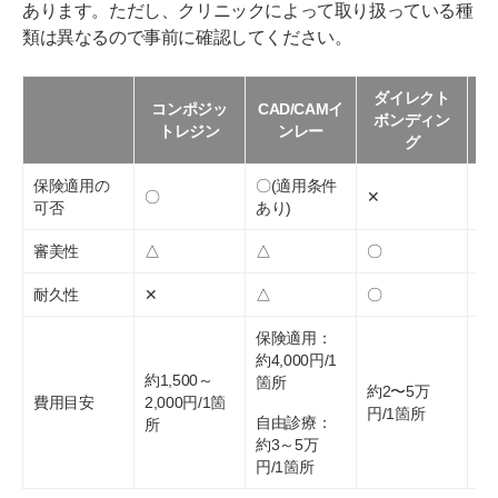
あります。ただし、クリニックによって取り扱っている種
類は異なるので事前に確認してください。
ダイレクト
コンポジッ
CAD/CAMイ
e
ボンディン
トレジン
ンレー
グ
保険適用の
〇(適用条件
〇
✕
✕
可否
あり)
審美性
△
△
〇
◎
耐久性
✕
△
〇
〇
保険適用：
約4,000円/1
約1,500～
箇所
約2〜5万
約
費用目安
2,000円/1箇
円/1箇所
円
自由診療：
所
約3～5万
円/1箇所