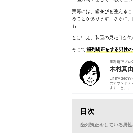
実際には、歯並びを整えるこ
ることがあります。さらに、
も。
とはいえ、装置の見た目が気
そこで
歯列矯正をする男性の
歯科矯正ブロ
木村真
Oh my te
のオウンドメ
すること」。
目次
歯列矯正をしている男性