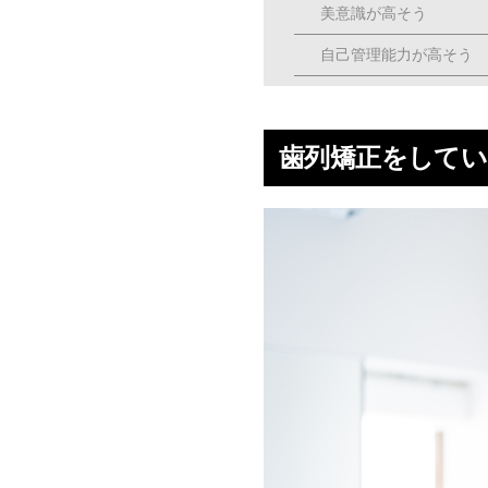
美意識が高そう
自己管理能力が高そう
経済力がありそう
男性が歯列矯正をする4
歯列矯正をしてい
①自己肯定感が高まる
②恋愛やビジネスシーン
③虫歯・歯周病・口臭リ
④身体の不調が改善され
歯列矯正の見た目が気に
マウスピース矯正
裏側矯正
審美ブラケット＆ホワイ