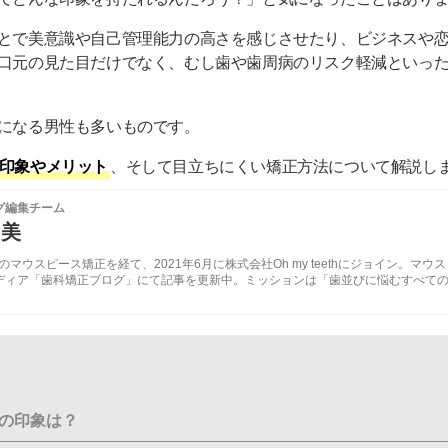
とで美意識や自己管理能力の高さを感じさせたり、ビジネスや
口元の見た目だけでなく、むし歯や歯周病のリスク軽減といっ
になる男性も多いものです。
印象やメリット
、そして目立ちにくい矯正方法について解説し
グ編集チーム
由美
ethでのマウスピース矯正を経て、2021年6月に株式会社Oh my teethにジョイン。マウス
ディア「歯科矯正ブログ」にて記事を更新中。ミッションは「歯並びに悩むすべて
の印象は？