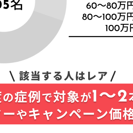
Oh my teethのLiteプラン
るなら確認したい5つのポイント
か「総額10万円」なのかを確認する
る費用（検査・通院・リテーナー）を確認
際の症例写真が公開されているか確認する
が具体的に説明されているか
ト体制があるか
」という広告が存在するの？
象にしているため
ーン価格で安くなっている