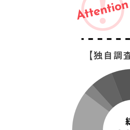
矯正前の抜歯費用：5,000
通院費：1回につき3,000
保定装置（リテーナー）
10万円で治療が難しい5
①前歯のガタガタが大き
②歯を並べるスペースが
③奥歯の噛み合わせに問
④抜歯が必要になる
⑤骨格の問題が大きい
10万円の部分矯正を安
①無理な治療は歯並びや
②見た目は整っても噛み