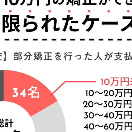
～15,000円/本
～10,000円程度
：
つのケース
い
足りない
題がある
さだけで選ぶと起こり得るリスク
噛み合わせの悪化を招く可能性がある
合わせが合わない場合がある