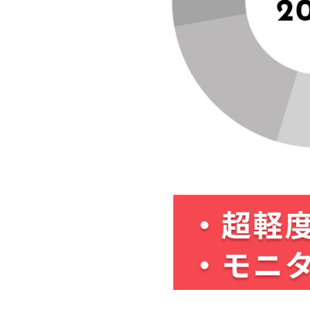
歯列矯正の費用の平均値
前歯12本を15万円で整える、
10万円の部分矯正をす
①「10万円から」なの
②10万円に含まれてい
③10万円で治療した実
④「適応できる歯並び」
⑤治療後の保定やサポー
なぜ「部分矯正10万円
一部の軽度症例だけを対
モニター価格やキャンペ