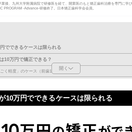
卒業後、
九州大学附属病院
で研修医を経て、開業医のもと矯正歯科治療を専門に学び
IC PROGRAM -Advance-研修終了。
日本矯正歯科学会
会員。
万円でできるケースは限られる
は10万円で矯正できる？
開く
ごく軽度」のケース（前歯1～2本のみ）
だけを整えるケース
りしたケース
が10万円でできるケースは限られる
ても「実は追加費用あり」の場合が多い
30,000～50,000円
,500～10,000円/回