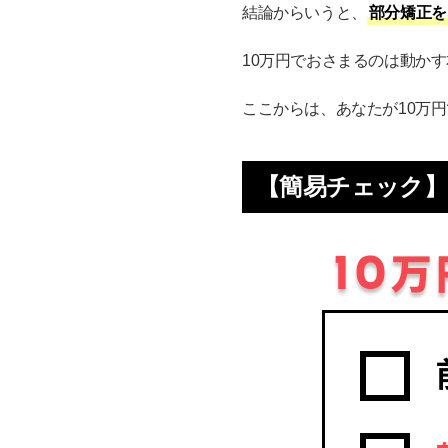
結論からいうと、
部分矯正を
装置代のみを表示してい
10万円の部分矯正に関す
10万円でおさまるのは動か
部分矯正の平均金額はい
ここからは、あなたが10万
部分矯正は6本でできま
歯医者で10万以上かか
【簡易チェック】
10万円の部分矯正をし