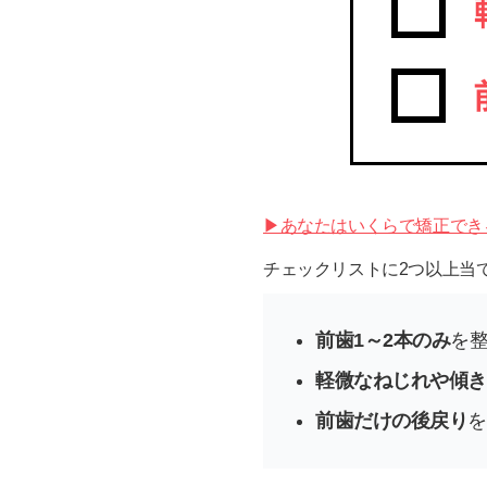
▶あなたはいくらで矯正でき
チェックリストに2つ以上当
前歯1～2本のみ
を
軽微なねじれや傾き
前歯だけの後戻り
を