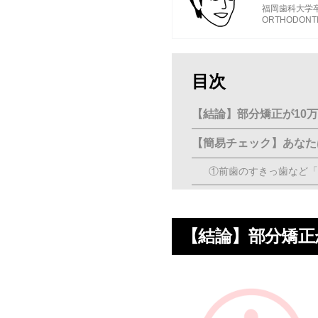
福岡歯科大学
ORTHODONT
目次
【結論】部分矯正が10
【簡易チェック】あなた
①前歯のすきっ歯など「
②わずかなねじれや傾き
③矯正後に前歯だけ後戻
【結論】部分矯正
「10万円」と謳ってい
精密検査やカウンセリング：
矯正前の虫歯・歯周病治療：1