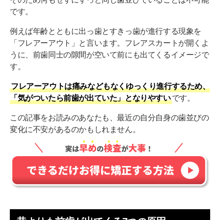
マウスピース(ナイトガード)を使用する
です。
食いしばりに注意する
例えば年齢とともに出っ歯とすきっ歯が進行する現象を
「フレアーアウト」と言います。フレアスカートが開くよ
舌の位置に気をつける
うに、前歯同士の隙間が空いて前にも出てくるイメージで
虫歯治療を最後まで受ける
す。
トラブル発生時に適切な治療を受ける
フレアーアウトは痛みなどもなくゆっくり進行するため、
「気がついたら前歯が出ていた」となりやすい
です。
親知らずを抜く
この記事をお読みのあなたも、最近の自分自身の歯並びの
指しゃぶりや爪噛みなどの癖をなくす
変化に不安があるのかもしれません。
前歯が出てきたのを自力で治すことはできる？
比較的気軽に矯正治療を受ける方法
部分矯正
マウスピース矯正
セラミック矯正