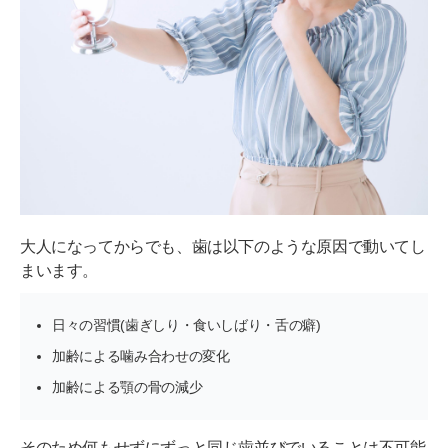
前歯が出てきたのを放置するリスク
虫歯・歯周病になりやすい
口臭リスクが高まる
胃腸に負担がかかる
発音しにくくなる
コンプレックスにつながる
大人になってからでも、歯は以下のような原因で動いてし
昔よりも前歯が出てきたときの治療法
まいます。
矯正治療を受ける
日々の習慣(歯ぎしり・食いしばり・舌の癖)
セラミック矯正
加齢による噛み合わせの変化
歯周病治療を受ける
加齢による顎の骨の減少
前歯が出てくるのを予防する方法
そのため何もせずにずっと同じ歯並びでいることは不可能