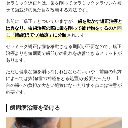
セラミック矯正とは、歯を削ってセラミッククラウンを被
せて歯並びの見た目を改善する方法です。
名前に「矯正」とついていますが、
歯を動かす矯正治療と
は異なり、虫歯治療の際に歯を削って被せ物をするのと同
じ「補綴(ほてつ)治療」に分類
されます。
セラミック矯正は歯を移動させる期間が不要なので、矯正
治療よりも短期間で歯並びの乱れを改善できるメリットが
あります。
ただし健康な歯を削らなければならない点や、前歯の出方
によっては抜髄(歯の神経をとる処置)が必要だったり、土
台の歯への負担が大きい処置になったりする点には注意が
必要です。
歯周病治療を受ける