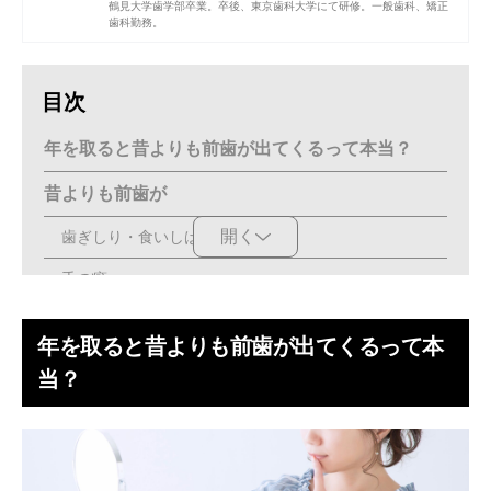
鶴見大学歯学部
卒業。卒後、
東京歯科大学
にて研修。一般歯科、矯正
歯科勤務。
目次
年を取ると昔よりも前歯が出てくるって本当？
昔よりも前歯が
開く
歯ぎしり・食いしばり
舌の癖
歯周病の進行
年を取ると昔よりも前歯が出てくるって本
虫歯・治療中の歯の放置
当？
親知らずの影響
後戻り
指しゃぶり・爪噛みなどの癖