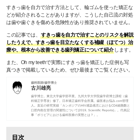
すきっ歯を自力で治す方法として、輪ゴムを使った矯正な
どが紹介されることがありますが、こうした自己流の対処
は歯や歯ぐきを傷める危険性があり推奨されていません。
この記事では、
すきっ歯を自力で治すことのリスクを解説
したうえで、すきっ歯を目立たなくする補綴（ほてつ）治
療や、根本から改善できる歯列矯正について紹介
します。
また、Oh my teethで実際にすきっ歯を矯正した症例も写
真つきで掲載しているため、ぜひ最後までご覧ください。
歯科医師/歯学博士
古川雄亮
歯学博士。
東北大学
歯学部卒業。
九州大学大学院歯学府
博士課程（歯
科矯正学専攻）修了。
日本矯正歯科学会
所属。歯医者お悩み.com管理
人。直近の研究実績「
カンボジアのHIV感染感児におけるCD4細胞数と
口腔内衛生管理の関連性について(2019, Scientific Reports)
」。代表記
事「
ボリビアにおける歯科医療の実態とは？
」。
目次