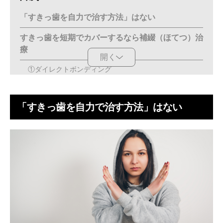
「すきっ歯を自力で治す方法」はない
すきっ歯を短期でカバーするなら補綴（ほてつ）治
療
開く
①ダイレクトボンディング
②ラミネートベニア
「すきっ歯を自力で治す方法」はない
③セラミッククラウン
すきっ歯を根本的に改善するなら歯列矯正
ワイヤー矯正：複雑な症例に対応
マウスピース矯正：コストを抑えて短期で治療
マウスピース矯正ですきっ歯が改善した例
症例①：部分矯正／33万円／4ヶ月