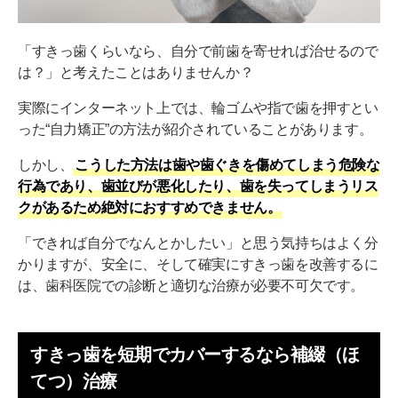
症例②：部分矯正／33万円／3ヶ月
すきっ歯を自力で治す方法を試す前に歯科クリニッ
「すきっ歯くらいなら、自分で前歯を寄せれば治せるので
クに相談を
は？」と考えたことはありませんか？
実際にインターネット上では、輪ゴムや指で歯を押すとい
った“自力矯正”の方法が紹介されていることがあります。
しかし、
こうした方法は歯や歯ぐきを傷めてしまう危険な
行為であり、歯並びが悪化したり、歯を失ってしまうリス
クがあるため絶対におすすめできません。
「できれば自分でなんとかしたい」と思う気持ちはよく分
かりますが、安全に、そして確実にすきっ歯を改善するに
は、歯科医院での診断と適切な治療が必要不可欠です。
すきっ歯を短期でカバーするなら補綴（ほ
てつ）治療