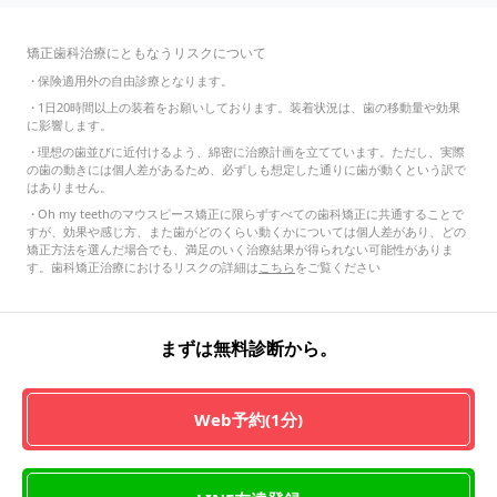
矯正歯科治療にともなうリスクについて
・
保険適用外の自由診療となります。
・
1日20時間以上の装着をお願いしております。装着状況は、歯の移動量や効果
に影響します。
・
理想の歯並びに近付けるよう、綿密に治療計画を立てています。ただし、実際
の歯の動きには個人差があるため、必ずしも想定した通りに歯が動くという訳で
はありません。
・
Oh my teethのマウスピース矯正に限らずすべての歯科矯正に共通することで
すが、効果や感じ方、また歯がどのくらい動くかについては個人差があり、どの
矯正方法を選んだ場合でも、満足のいく治療結果が得られない可能性がありま
す。歯科矯正治療におけるリスクの詳細は
こちら
をご覧ください
まずは無料診断から。
Web予約(1分)