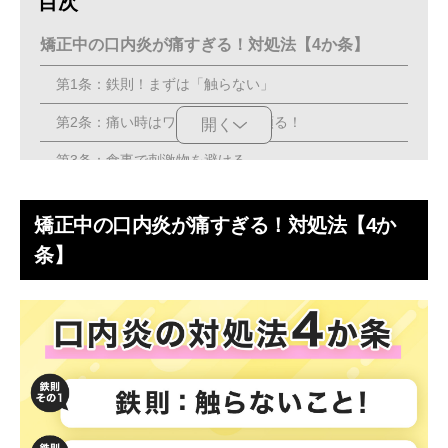
目次
矯正中の口内炎が痛すぎる！対処法【4か条】
第1条：鉄則！まずは「触らない」
第2条：痛い時はワックスや薬に頼る！
開く
第3条：食事で刺激物を避ける
第4条：歯科医院で装置を調整してもらう
矯正中の口内炎が痛すぎる！対処法【4か
歯科矯正中に口内炎ができる原因と症状を解説
条】
矯正器具が口腔内を傷つけるから(カタル性口内炎)
免疫力が低下しているから(アフタ性口内炎)
口の中が不衛生だから(カンジダ性口内炎)
ウイルスに感染しているから(ウイルス性口内炎)
アレルギーを引き起こしているから(アレルギー性口内