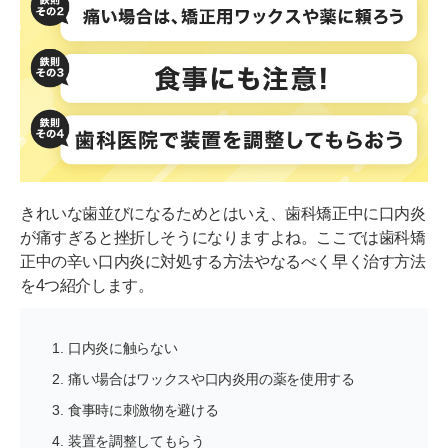
炎)
口内炎を予防する3つの方法
皮膚や粘膜の健康維持に役立つ栄養素を摂取する
口腔内を清潔に保つ
質のよい睡眠をとる
ストレスを溜めない
きれいな歯並びになるためとはいえ、歯科矯正中に口内炎
矯正中の口内炎に関するよくある質問
が痛すぎると挫折しそうになりますよね。ここでは歯科矯
正中の辛い口内炎に対処する方法やなるべく早く治す方法
口内炎の痛みのピークは何日目？
を4つ紹介します。
矯正中はいつまで口内炎ができる？
口内炎に触らない
歯科矯正中の口内炎は適切に対処しよう
痛い場合はワックスや口内炎用の薬を使用する
食事時に刺激物を避ける
装置を調整してもらう