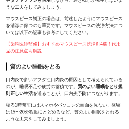
やタフトブラシも併用
しながら、磨き残しが発生しないよ
うな工夫をしてみましょう。
マウスピース矯正の場合は、前述したようにマウスピース
を清潔に保つのも重要です。マウスピースの洗浄方法につ
いては以下の記事も参考にしてください。
【歯科医師監修】おすすめマウスピース洗浄剤4選！代用
品の注意点も解説
質のよい睡眠をとる
口内炎で多いアフタ性口内炎の原因として考えられている
のが、睡眠不足や疲労の蓄積です。
質のよい睡眠をとり規
則正しい生活
を送ることが、口内炎予防につながります。
寝る1時間前にはスマホやパソコンの画面を見ない、昼寝
は15〜20分程度にとどめるなど、質のよい睡眠をとれる
ような工夫をしてみましょう。