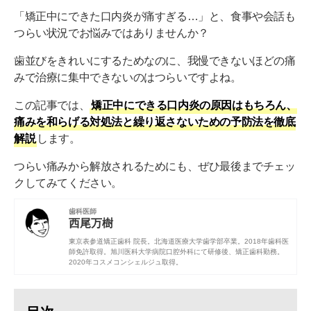
「矯正中にできた口内炎が痛すぎる…」と、食事や会話も
つらい状況でお悩みではありませんか？
歯並びをきれいにするためなのに、我慢できないほどの痛
みで治療に集中できないのはつらいですよね。
この記事では、
矯正中にできる口内炎の原因はもちろん、
痛みを和らげる対処法と繰り返さないための予防法を徹底
解説
します。
つらい痛みから解放されるためにも、ぜひ最後までチェッ
クしてみてください。
歯科医師
西尾万樹
東京表参道矯正歯科 院長。
北海道医療大学歯学部
卒業。2018年歯科医
師免許取得。
旭川医科大学病院口腔外科
にて研修後、矯正歯科勤務。
2020年コスメコンシェルジュ取得。